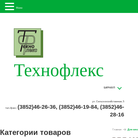
Меню
Технофлекс
БАРНАУЛ
ул. Сельскохозяйственная, 5
(3852)46-26-36, (3852)46-19-84, (3852)46-
тел./факс:
28-16
Категории товаров
Главная
Для мяс