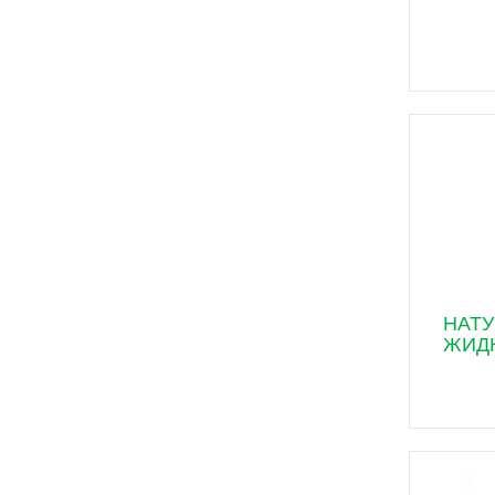
НАТ
ЖИД